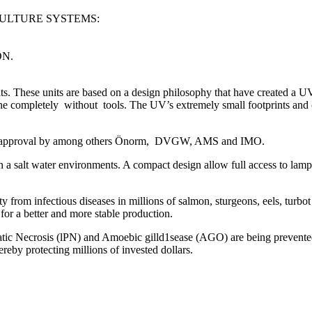
CULTURE SYSTEMS:
ON.
hese units are based on a design philosophy that have created a UV s
done completely without tools. The UV’s extremely small footprints and
n and approval by among others Önorm, DVGW, AMS and IMO.
a salt water environments. A compact design allow full access to lamp
infectious diseases in millions of salmon, sturgeons, eels, turbot 
 for a better and more stable production.
reatic Necrosis (lPN) and Amoebic gilld1sease (AGO) are being prev
ereby protecting millions of invested dollars.