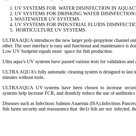
UV SYSTEMS FOR WATER DISINFECTION IN AQUA
UV SYSTEMS FOR DRINKING WATER DISINFECTION:
WASTEWATER UV SYSTEMS.
UV SYSTEMS FOR INDUSTRIAL FLUIDS DISINFECTI
HORTICULTURE UV SYSTEMS.
ULTRAAQUA introduces the new larger poly-propylene channel units. T
other. The user interface is easy and functional and maintenance is 
Low UV footprint equals more space for fish production.
Ultra aqua’s UV systems have passed various tests for validatio
ULTRA AQUA’s fully automatic cleaning system is designed to last in 
minutes without tools.
ULTRAAQUA UV systems have been chosen to increase security from 
systems help increase FCR, and drasticly reduce the use of antibiotics
Diseases such as Infectious Salmon Anaemia (ISA).Infectious Panc
fish farms security and reassurance that the1r fish are not infected, th